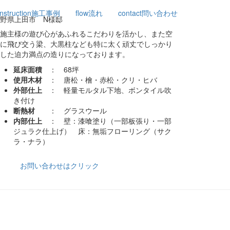
nstruction
施工事例
flow
流れ
contact
問い合わせ
野県上田市 N様邸
施主様の遊び心があふれるこだわりを活かし、また空
に飛び交う梁、大黒柱なども特に太く頑丈でしっかり
した迫力満点の造りになっております。
延床面積
： 68坪
使用木材
： 唐松・檜・赤松・クリ・ヒバ
外部仕上
： 軽量モルタル下地、ボンタイル吹
き付け
断熱材
： グラスウール
内部仕上
： 壁：漆喰塗り（一部板張り・一部
ジュラク仕上げ） 床：無垢フローリング（サク
ラ・ナラ）
お問い合わせはクリック