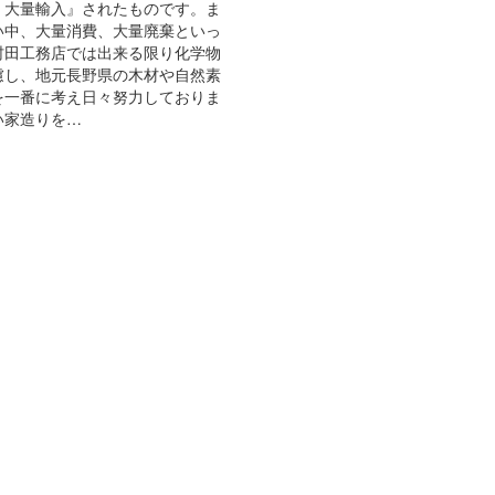
、大量輸入』されたものです。ま
い中、大量消費、大量廃棄といっ
村田工務店では出来る限り化学物
慮し、地元長野県の木材や自然素
を一番に考え日々努力しておりま
い家造りを…