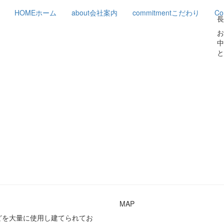
HOME
ホーム
about
会社案内
commitment
こだわり
Co
長
お
中
と
MAP
どを大量に使用し建てられてお